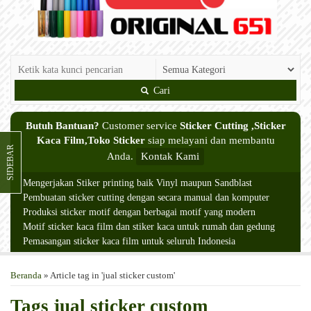
Cari
Butuh Bantuan?
Customer service
Sticker Cutting ,Sticker
Kaca Film,Toko Sticker
siap melayani dan membantu
SIDEBAR
Anda.
Kontak Kami
Mengerjakan Stiker printing baik Vinyl maupun Sandblast
Pembuatan sticker cutting dengan secara manual dan komputer
Produksi sticker motif dengan berbagai motif yang modern
Motif sticker kaca film dan stiker kaca untuk rumah dan gedung
Pemasangan sticker kaca film untuk seluruh Indonesia
Beranda
»
Article tag in 'jual sticker custom'
Tags
jual sticker custom