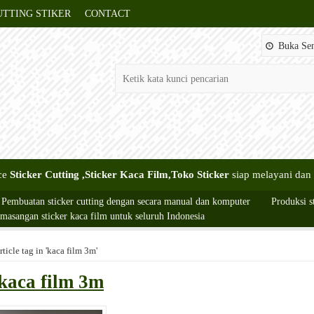
UTTING STIKER
CONTACT
Buka Sen
ce
Sticker Cutting ,Sticker Kaca Film,Toko Sticker
siap melayani da
Pembuatan sticker cutting dengan secara manual dan komputer
Produksi s
masangan sticker kaca film untuk seluruh Indonesia
rticle tag in 'kaca film 3m'
kaca film 3m