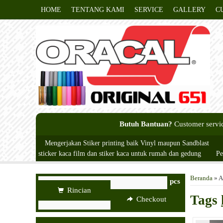
HOME
TENTANG KAMI
SERVICE
GALLERY
C
Butuh Bantuan?
Customer servi
Mengerjakan Stiker printing baik Vinyl maupun Sandblast
sticker kaca film dan stiker kaca untuk rumah dan gedung
Pe
Beranda
»
A
pcs
Rincian
Tags
Checkout