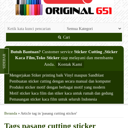
Cari
Butuh Bantuan?
Customer service
Sticker Cutting ,Sticker
SIDEBAR
Kaca Film,Toko Sticker
siap melayani dan membantu
Anda.
Kontak Kami
Mengerjakan Stiker printing baik Vinyl maupun Sandblast
Pembuatan sticker cutting dengan secara manual dan komputer
Produksi sticker motif dengan berbagai motif yang modern
Motif sticker kaca film dan stiker kaca untuk rumah dan gedung
Pemasangan sticker kaca film untuk seluruh Indonesia
Beranda
»
Article tag in 'pasang cutting sticker'
Tags
pasang cutting sticker