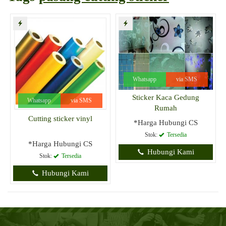
Whatsapp
via SMS
Sticker Kaca Gedung
Whatsapp
via SMS
Rumah
Cutting sticker vinyl
*Harga Hubungi CS
Stok:
Tersedia
*Harga Hubungi CS
Hubungi Kami
Stok:
Tersedia
Hubungi Kami