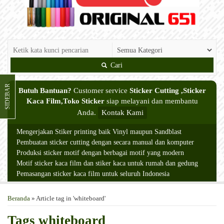
Cari
SIDEBAR
Butuh Bantuan?
Customer service
Sticker Cutting ,Sticker
Kaca Film,Toko Sticker
siap melayani dan membantu
Anda.
Kontak Kami
Mengerjakan Stiker printing baik Vinyl maupun Sandblast
Pembuatan sticker cutting dengan secara manual dan komputer
Produksi sticker motif dengan berbagai motif yang modern
Motif sticker kaca film dan stiker kaca untuk rumah dan gedung
Pemasangan sticker kaca film untuk seluruh Indonesia
Beranda
»
Article tag in 'whiteboard'
Tags
whiteboard