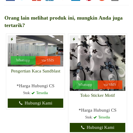
Orang lain melihat produk ini, mungkin Anda juga
tertarik?
Whatsapp
via SMS
Pengertian Kaca Sandblast
Whatsapp
via SMS
*Harga Hubungi CS
Stok:
Tersedia
Toko Sticker Motif
Hubungi Kami
*Harga Hubungi CS
Stok:
Tersedia
Hubungi Kami